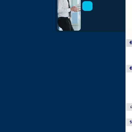
ช
ชื
เ
ว