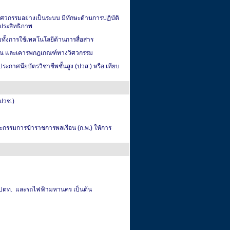
ศวกรรมอย่างเป็นระบบ มีทักษะด้านการปฏิบัติ
ีประสิทธิภาพ
ทั้งการใช้เทคโนโลยีด้านการสื่อสาร
าบรรณ และเคารพกฎเกณฑ์ทางวิศวกรรม
กาศนียบัตรวิชาชีพชั้นสูง (ปวส.) หรือ เทียบ
ปวช.)
กรรมการข้าราชการพลเรือน (ก.พ.) ให้การ
ซ ปตท. และรถไฟฟ้ามหานคร เป็นต้น