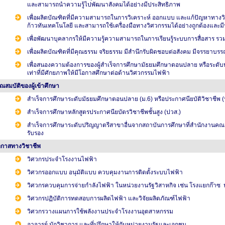
และสามารถนำความรู้ไปพัฒนาสังคมได้อย่างมีประสิทธิภาพ
เพื่อผลิตบัณฑิตที่มีความสามารถในการวิเคราะห์ ออกแบบ และแก้ปัญหาทางวิ
ก้าวทันเทคโนโลยี และสามารถใช้เครื่องมือทางวิศวกรรมได้อย่างถูกต้องและม
เพื่อพัฒนาบุคลากรให้มีความรู้ความสามารถในการเรียนรู้ระบบการสื่อสาร รวม
เพื่อผลิตบัณฑิตที่มีคุณธรรม จริยธรรม มีสำนึกรับผิดชอบต่อสังคม มีจรรย
เพื่อสนองความต้องการของผู้สำเร็จการศึกษามัธยมศึกษาตอนปลาย หรือระดับประ
เท่าที่มีศักยภาพให้มีโอกาสศึกษาต่อด้านวิศวกรรมไฟฟ้า
ุณสมบัติของผู้เข้าศึกษา
สำเร็จการศึกษาระดับมัธยมศึกษาตอนปลาย (ม.6) หรือประกาศนียบัติวิชาชีพ (
สำเร็จการศึกษาหลักสูตรประกาศนียบัตรวิชาชีพชั้นสูง (ปวส.)
สำเร็จการศึกษาระดับปริญญาตรีสาขาอื่นจากสถาบันการศึกษาที่สำนักงานคณะ
รับรอง
กาสทางวิชาชีพ
วิศวกรประจำโรงงานไฟฟ้า
วิศวกรออกแบบ อนุมัติแบบ ควบคุมงานการติดตั้งระบบไฟฟ้า
วิศวกรควบคุมการจ่ายกำลังไฟฟ้า ในหน่วยงานรัฐวิสาหกิจ เช่น โรงแยกก๊า
วิศวกรปฏิบัติการทดสอบการผลิตไฟฟ้า และวิจัยผลิตภัณฑ์ไฟฟ้า
วิศวกรวางแผนการใช้พลังงานประจำโรงงานอุตสาหกรรม
อาจารย์ นักวิชาการ และที่ปรึกษาให้กับหน่วยงานรัฐและเอกชน